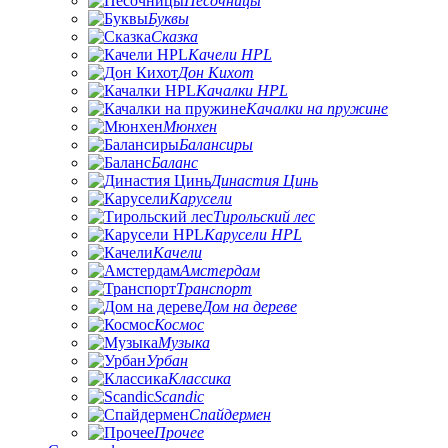
Песочницы
Буквы
Сказка
Качели HPL
Дон Кихот
Качалки HPL
Качалки на пружине
Мюнхен
Балансиры
Баланс
Династия Цинь
Карусели
Тирольский лес
Карусели HPL
Качели
Амстердам
Транспорт
Дом на дереве
Космос
Музыка
Урбан
Классика
Scandic
Спайдермен
Прочее