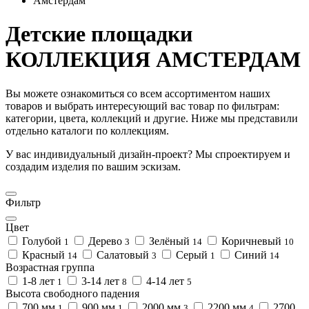
Амстердам
Детские площадки
КОЛЛЕКЦИЯ АМСТЕРДАМ
Вы можете ознакомиться со всем ассортиментом наших
товаров и выбрать интересующий вас товар по фильтрам:
категории, цвета, коллекций и другие. Ниже мы представили
отдельно каталоги по коллекциям.
У вас индивидуальный дизайн-проект? Мы спроектируем и
создадим изделия по вашим эскизам.
Фильтр
Цвет
Голубой
Дерево
Зелёный
Коричневый
1
3
14
10
Красный
Салатовый
Серый
Синий
14
3
1
14
Возрастная группа
1-8 лет
3-14 лет
4-14 лет
1
8
5
Высота свободного падения
700 мм
900 мм
2000 мм
2200 мм
2700
1
1
3
4