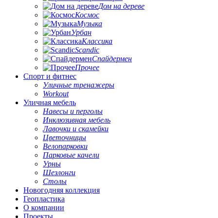
Дом на дереве
Космос
Музыка
Урбан
Классика
Scandic
Спайдермен
Прочее
Спорт и фитнес
Уличные тренажеры
Workout
Уличная мебель
Навесы и перголы
Инклюзивная мебель
Лавочки и скамейки
Цветочницы
Велопарковки
Парковые качели
Урны
Шезлонги
Столы
Новогодняя коллекция
Геопластика
О компании
Проекты