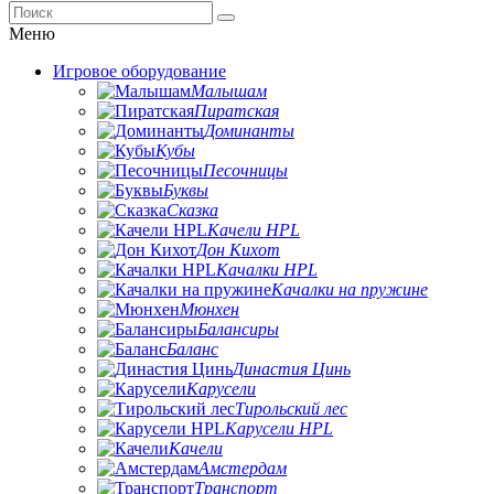
Меню
Игровое оборудование
Малышам
Пиратская
Доминанты
Кубы
Песочницы
Буквы
Сказка
Качели HPL
Дон Кихот
Качалки HPL
Качалки на пружине
Мюнхен
Балансиры
Баланс
Династия Цинь
Карусели
Тирольский лес
Карусели HPL
Качели
Амстердам
Транспорт