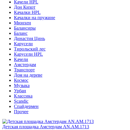
Качели HPL
Дон Кихот
Качалки HPL
Качалки на пружине
Мюнхен
Балансиры
Баланс
Династия Цинь
Карусели
Тирольский лес
Карусели HPL
Качели
Амстердам
Транспорт
Дом на дереве
Космос
Музыка
Урбан
Классика
Scandic
Спайдермен
Прочее
Детская площадка Амстердам AN.AM.1713