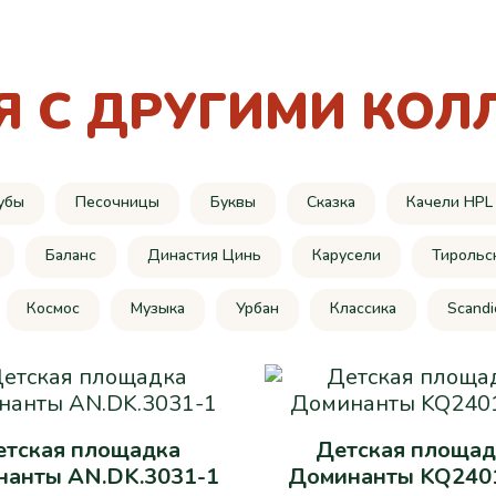
Я С ДРУГИМИ КОЛ
убы
Песочницы
Буквы
Сказка
Качели HPL
Баланс
Династия Цинь
Карусели
Тирольс
Космос
Музыка
Урбан
Классика
Scandi
етская площадка
Детская площад
нанты AN.DK.3031-1
Доминанты KQ240