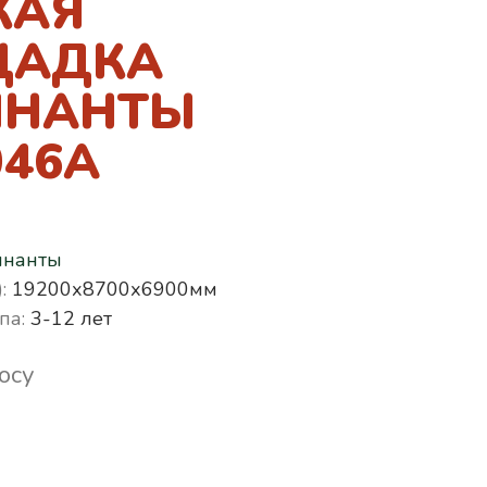
КАЯ
ЩАДКА
НАНТЫ
046A
нанты
:
19200х8700х6900мм
па:
3-12 лет
осу