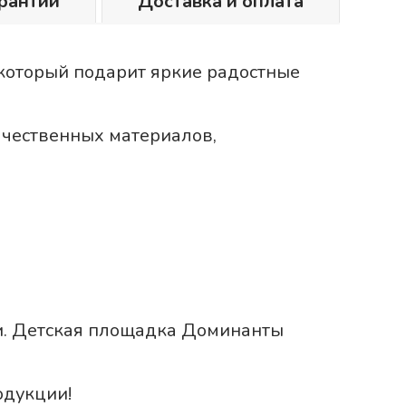
рантии
Доставка и оплата
который подарит яркие радостные
ачественных материалов,
ии. Детская площадка Доминанты
одукции!