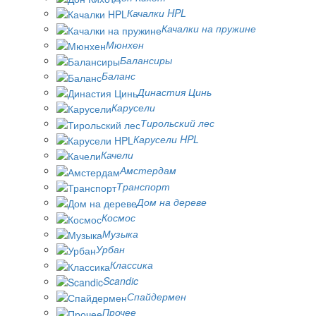
Качалки HPL
Качалки на пружине
Мюнхен
Балансиры
Баланс
Династия Цинь
Карусели
Тирольский лес
Карусели HPL
Качели
Амстердам
Транспорт
Дом на дереве
Космос
Музыка
Урбан
Классика
Scandic
Спайдермен
Прочее