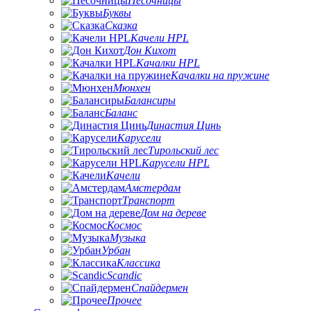
Песочницы
Буквы
Сказка
Качели HPL
Дон Кихот
Качалки HPL
Качалки на пружине
Мюнхен
Балансиры
Баланс
Династия Цинь
Карусели
Тирольский лес
Карусели HPL
Качели
Амстердам
Транспорт
Дом на дереве
Космос
Музыка
Урбан
Классика
Scandic
Спайдермен
Прочее