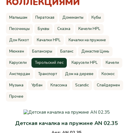
КОЛЛЕКЦИЯМИ
Малышам
Пиратская
Доминанты
Кубы
Песочницы
Буквы
Сказка
Качели HPL
Дон Кихот
Качалки HPL
Качалки на пружине
Мюнхен
Балансиры
Баланс
Династия Цинь
Карусели
Тирольский лес
Карусели HPL
Качели
Амстердам
Транспорт
Дом на дереве
Космос
Музыка
Урбан
Классика
Scandic
Спайдермен
Прочее
Детская качалка на пружине AN 02.35
Арт: AN 02.35