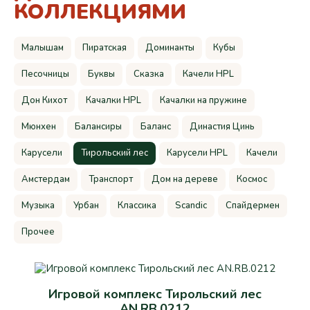
КОЛЛЕКЦИЯМИ
Малышам
Пиратская
Доминанты
Кубы
Песочницы
Буквы
Сказка
Качели HPL
Дон Кихот
Качалки HPL
Качалки на пружине
Мюнхен
Балансиры
Баланс
Династия Цинь
Карусели
Тирольский лес
Карусели HPL
Качели
Амстердам
Транспорт
Дом на дереве
Космос
Музыка
Урбан
Классика
Scandic
Спайдермен
Прочее
Игровой комплекс Тирольский лес
AN.RB.0212