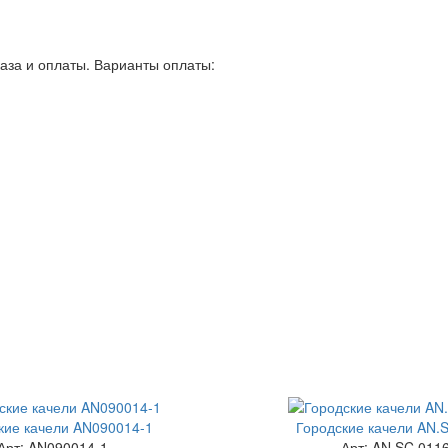
аза и оплаты. Варианты оплаты:
кие качели AN090014-1
Городские качели AN.
Арт: AN090014-1
Арт: AN.SC.011