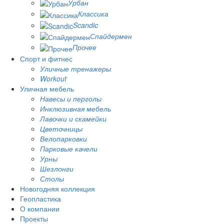
Урбан
Классика
Scandic
Спайдермен
Прочее
Спорт и фитнес
Уличные тренажеры
Workout
Уличная мебель
Навесы и перголы
Инклюзивная мебель
Лавочки и скамейки
Цветочницы
Велопарковки
Парковые качели
Урны
Шезлонги
Столы
Новогодняя коллекция
Геопластика
О компании
Проекты