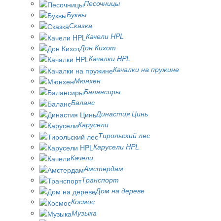
Песочницы
Буквы
Сказка
Качели HPL
Дон Кихот
Качалки HPL
Качалки на пружине
Мюнхен
Балансиры
Баланс
Династия Цинь
Карусели
Тирольский лес
Карусели HPL
Качели
Амстердам
Транспорт
Дом на дереве
Космос
Музыка