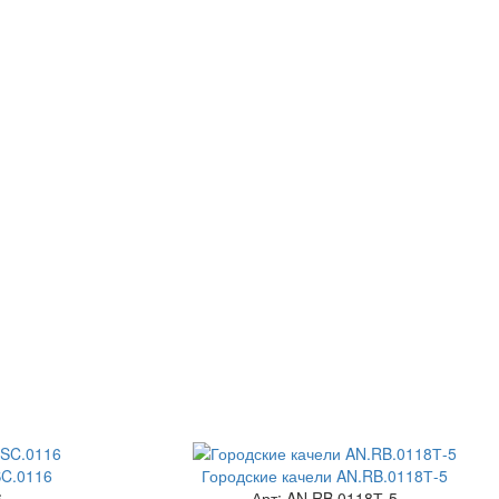
SC.0116
Городские качели AN.RB.0118Т-5
6
Арт: AN.RB.0118Т-5