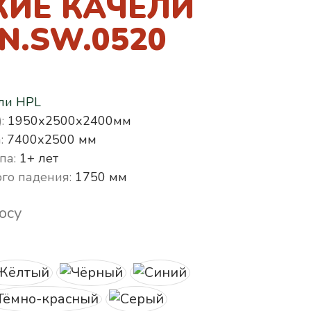
КИЕ КАЧЕЛИ
N.SW.0520
ли HPL
:
1950х2500х2400мм
:
7400х2500 мм
па:
1+ лет
го падения:
1750 мм
осу