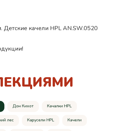
ии. Детские качели HPL AN.SW.0520
одукции!
ЛЕКЦИЯМИ
Дон Кихот
Качалки HPL
кий лес
Карусели HPL
Качели