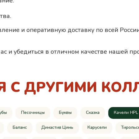
ание.
тва.
вление и оперативную доставку по всей Росс
ас и убедиться в отличном качестве нашей пр
Я С ДРУГИМИ КОЛ
убы
Песочницы
Буквы
Сказка
Качели HPL
Баланс
Династия Цинь
Карусели
Тирольс