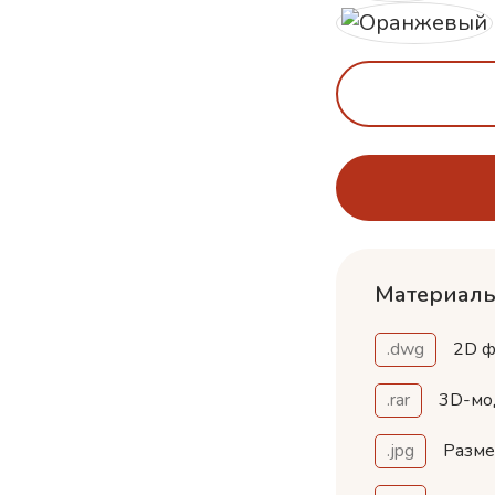
Материалы
.dwg
2D ф
.rar
3D-мо
.jpg
Разм