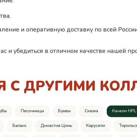
ание.
тва.
вление и оперативную доставку по всей Росс
ас и убедиться в отличном качестве нашей пр
Я С ДРУГИМИ КОЛ
убы
Песочницы
Буквы
Сказка
Качели HPL
Баланс
Династия Цинь
Карусели
Тирольс