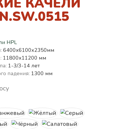
КИЕ КАЧЕЛИ
N.SW.0515
ли HPL
:
6400х6100х2350мм
:
11800х11200 мм
па:
1-3/3-14 лет
го падения:
1300 мм
осу