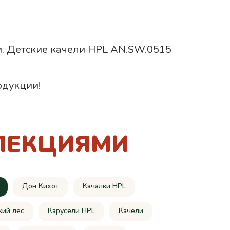
ии. Детские качели HPL AN.SW.0515
одукции!
ЛЕКЦИЯМИ
Дон Кихот
Качалки HPL
кий лес
Карусели HPL
Качели