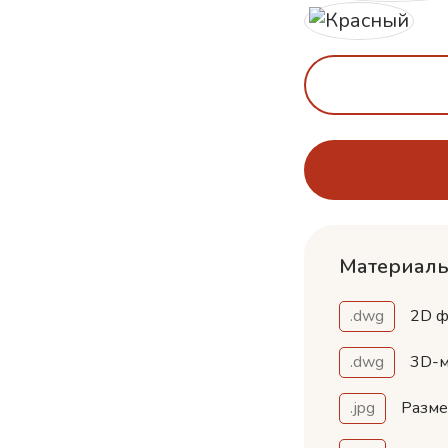
Материалы
.dwg
2D ф
.dwg
3D-м
.jpg
Разм