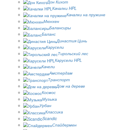
Дон Кихот
Качалки HPL
Качалки на пружине
Мюнхен
Балансиры
Баланс
Династия Цинь
Карусели
Тирольский лес
Карусели HPL
Качели
Амстердам
Транспорт
Дом на дереве
Космос
Музыка
Урбан
Классика
Scandic
Спайдермен