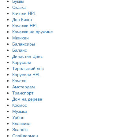
Буквы
Сказка
Качели HPL
Дон Кихот
Качалки HPL
Качалки на пружине
Мюнхен
Балансиры
Баланс
Династия Цинь
Карусели
Тирольский лес
Карусели HPL
Качели
Амстердам
Транспорт
Дом на дереве
Космос
Музыка
Урбан
Классика
Scandic
Спайдермен