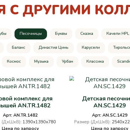
Я С ДРУГИМИ КОЛ
убы
Песочницы
Буквы
Сказка
Качели HPL
Баланс
Династия Цинь
Карусели
Тирольс
Космос
Музыка
Урбан
Классика
Scandi
овой комплекс для
Детская песочн
лышей AN.TR.1482
AN.SC.1429
Арт: AN.TR.1482
Арт: AN.SC.1429
 (ДхШхВ):
1390х1390х780
Размер (ДхШхВ):
2540х22
Цена по запросу
Цена по запросу