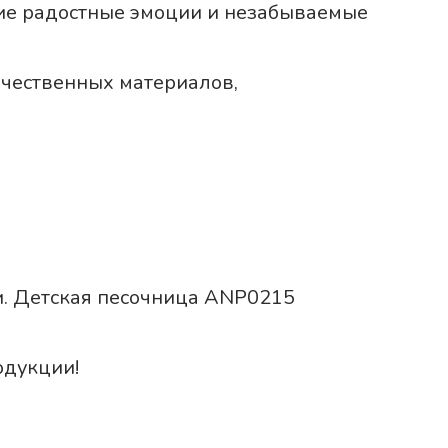
кие радостные эмоции и незабываемые
ачественных материалов,
ии. Детская песочница ANP0215
одукции!