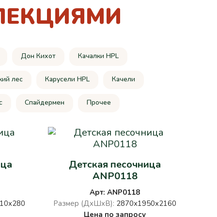
ЛЕКЦИЯМИ
Дон Кихот
Качалки HPL
кий лес
Карусели HPL
Качели
c
Спайдермен
Прочее
ица
Детская песочница
ANP0118
Арт: ANP0118
10х280
Размер (ДхШхВ):
2870х1950х2160
Цена по запросу