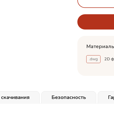
Материалы
.dwg
2D ф
 скачивания
Безопасность
Га