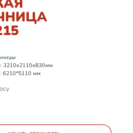
КАЯ
ЧНИЦА
215
чницы
:
3210х2110х830мм
:
6210*5110 мм
осу