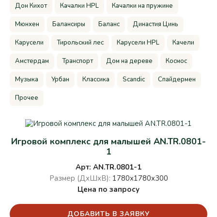
Дон Кихот
Качалки HPL
Качалки на пружине
Мюнхен
Балансиры
Баланс
Династия Цинь
Карусели
Тирольский лес
Карусели HPL
Качели
Амстердам
Транспорт
Дом на дереве
Космос
Музыка
Урбан
Классика
Scandic
Спайдермен
Прочее
Игровой комплекс для малышей AN.TR.0801-
1
Арт: AN.TR.0801-1
Размер (ДхШхВ):
1780х1780х300
Цена по запросу
ДОБАВИТЬ В ЗАЯВКУ