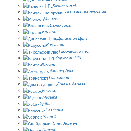
Качалки HPL
Качалки на пружине
Мюнхен
Балансиры
Баланс
Династия Цинь
Карусели
Тирольский лес
Карусели HPL
Качели
Амстердам
Транспорт
Дом на дереве
Космос
Музыка
Урбан
Классика
Scandic
Спайдермен
Прочее