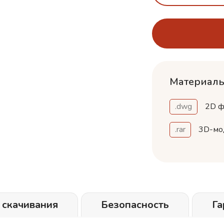
Материалы
.dwg
2D ф
.rar
3D-мо
 скачивания
Безопасность
Га