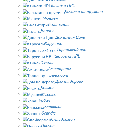
Качалки HPL
Качалки на пружине
Мюнхен
Балансиры
Баланс
Династия Цинь
Карусели
Тирольский лес
Карусели HPL
Качели
Амстердам
Транспорт
Дом на дереве
Космос
Музыка
Урбан
Классика
Scandic
Спайдермен
Прочее