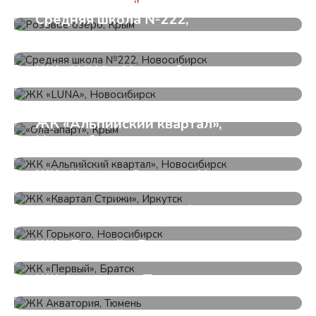
Розовое озеро, Крым
Средняя школа №222,
Новосибирск
ЖК «LUNA», Новосибирск
«Ола-апарт», Крым
ЖК «Альпийский квартал»,
Новосибирск
ЖК «Квартал Стрижи», Иркутск
ЖК Горького, Новосибирск
ЖК «Первый», Братск
ЖК Акватория, Тюмень