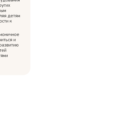
рудования
ругих
вым
ляя детям
ости к
рмоничное
читься и
 развитию
тей
тями