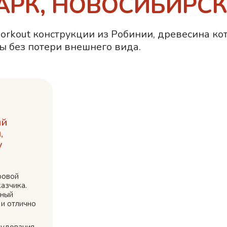
АРК, НОВОСИБИРС
orkout конструкции из Робинии, древесина к
ы без потери внешнего вида.
ый
,
у
ровой
азчика.
жный
 и отлично