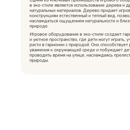
Одним из ключевых преимуществ игрового обо
в эко-стиле является использование дерева и д
натуральных материалов. Дерево придает игро
конструкциям естественный и теплый вид, позво
наслаждаться ощущением натуральности и близ
природе.
Игровое оборудование в эко-стиле создает га
и уютное пространство, где дети могут играть, у
расти в гармонии с природой. Оно способствует
уважения к окружающей среде и побуждает де
проводить время на улице, наслаждаясь прелес
природы.