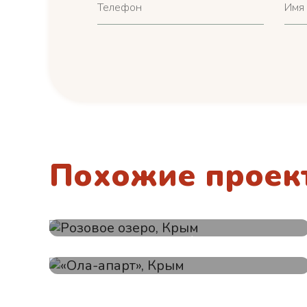
Похожие проек
Розовое озеро, Крым
«Ола-апарт», Крым