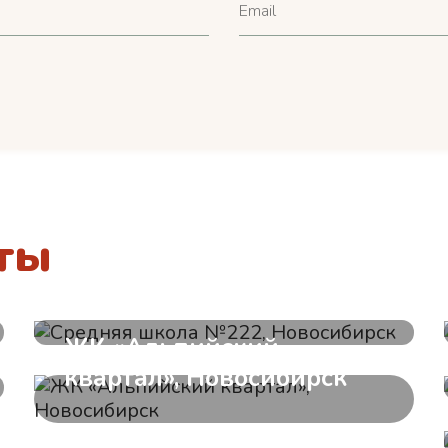
ты
Средняя школа №222,
Новосибирск
ЖК «Альпийский
квартал», Новосибирск