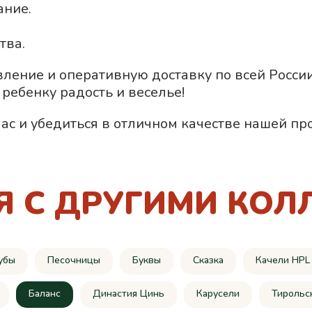
ание.
тва.
вление и оперативную доставку по всей Росси
ребенку радость и веселье!
ас и убедиться в отличном качестве нашей пр
Я С ДРУГИМИ КОЛ
убы
Песочницы
Буквы
Сказка
Качели HPL
Баланс
Династия Цинь
Карусели
Тирольс