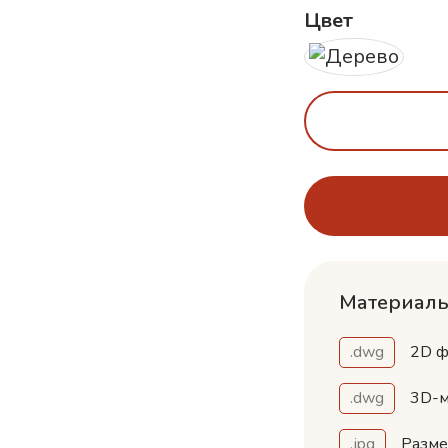
Цвет
Материалы
.dwg
2D ф
.dwg
3D-м
.jpg
Разм