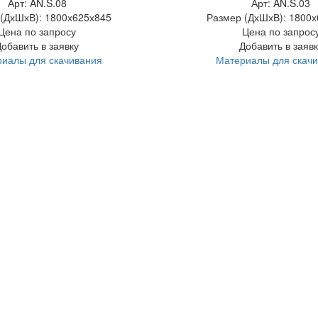
Арт: AN.S.08
Арт: AN.S.03
(ДхШхВ):
1800х625х845
Размер (ДхШхВ):
1800х
Цена по запросу
Цена по запрос
Добавить в заявку
Добавить в заявк
иалы для скачивания
Материалы для скач