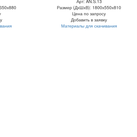
Арт: AN.S.13
650х880
Размер (ДхШхВ):
1800х550х810
у
Цена по запросу
у
Добавить в заявку
ивания
Материалы для скачивания