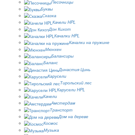
Песочницы
Буквы
Сказка
Качели HPL
Дон Кихот
Качалки HPL
Качалки на пружине
Мюнхен
Балансиры
Баланс
Династия Цинь
Карусели
Тирольский лес
Карусели HPL
Качели
Амстердам
Транспорт
Дом на дереве
Космос
Музыка