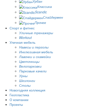
Урбан
Классика
Scandic
Спайдермен
Прочее
Спорт и фитнес
Уличные тренажеры
Workout
Уличная мебель
Навесы и перголы
Инклюзивная мебель
Лавочки и скамейки
Цветочницы
Велопарковки
Парковые качели
Урны
Шезлонги
Столы
Новогодняя коллекция
Геопластика
О компании
Проекты