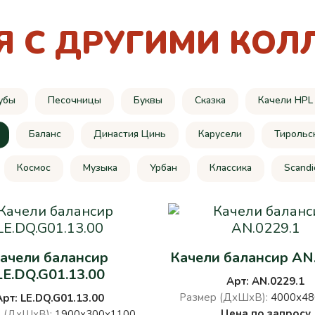
Я С ДРУГИМИ КОЛ
убы
Песочницы
Буквы
Сказка
Качели HPL
Баланс
Династия Цинь
Карусели
Тирольс
Космос
Музыка
Урбан
Классика
Scandi
ачели балансир
Качели балансир AN
LE.DQ.G01.13.00
Арт: AN.0229.1
Размер (ДхШхВ):
4000х48
Арт: LE.DQ.G01.13.00
Цена по запросу
 (ДхШхВ):
1900х300х1100