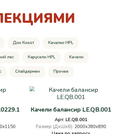
ЛЕКЦИЯМИ
Дон Кихот
Качалки HPL
кий лес
Карусели HPL
Качели
c
Спайдермен
Прочее
.0229.1
Качели балансир LE.QB.001
Арт: LE.QB.001
0х1150
Размер (ДхШхВ):
2000х380х890
Цена по запросу