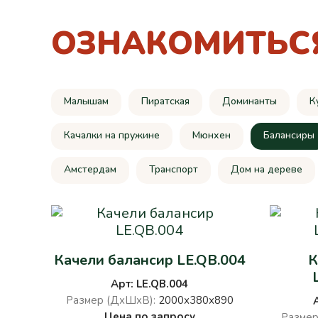
ОЗНАКОМИТЬС
Малышам
Пиратская
Доминанты
К
Качалки на пружине
Мюнхен
Балансиры
Амстердам
Транспорт
Дом на дереве
Качели балансир LE.QB.004
К
Арт: LE.QB.004
Размер (ДхШхВ):
2000х380х890
Цена по запросу
Размер