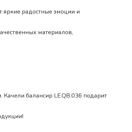
ит яркие радостные эмоции и
качественных материалов,
и. Качели балансир LE.QB.036 подарит
одукции!