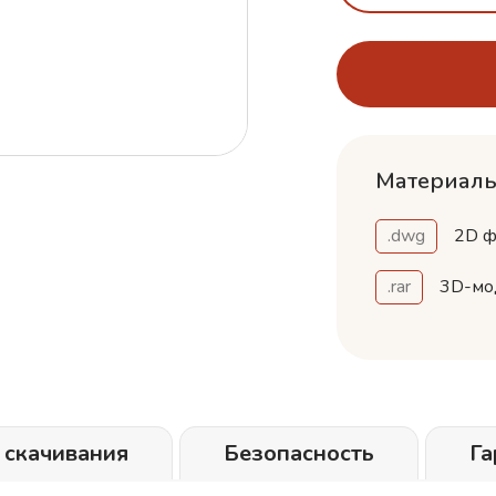
Материалы
.dwg
2D ф
.rar
3D-мо
 скачивания
Безопасность
Га