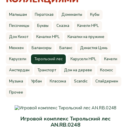
Малышам
Пиратская
Доминанты
Кубы
Песочницы
Буквы
Сказка
Качели HPL
Дон Кихот
Качалки HPL
Качалки на пружине
Мюнхен
Балансиры
Баланс
Династия Цинь
Карусели
Тирольский лес
Карусели HPL
Качели
Амстердам
Транспорт
Дом на дереве
Космос
Музыка
Урбан
Классика
Scandic
Спайдермен
Прочее
Игровой комплекс Тирольский лес
AN.RB.0248