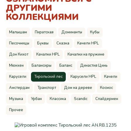
ДРУГИМИ
КОЛЛЕКЦИЯМИ
Малышам
Пиратская
Доминанты
Кубы
Песочницы
Буквы
Сказка
Качели HPL
Дон Кихот
Качалки HPL
Качалки на пружине
Мюнхен
Балансиры
Баланс
Династия Цинь
Карусели
Тирольский лес
Карусели HPL
Качели
Амстердам
Транспорт
Дом на дереве
Космос
Музыка
Урбан
Классика
Scandic
Спайдермен
Прочее