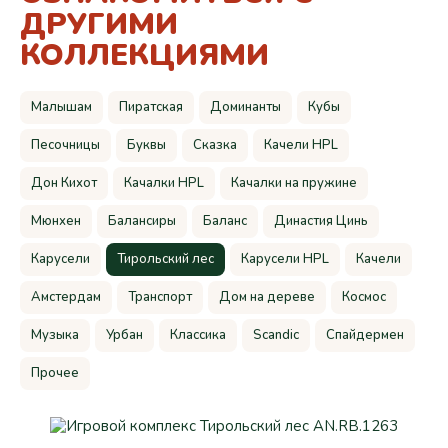
ДРУГИМИ
КОЛЛЕКЦИЯМИ
Малышам
Пиратская
Доминанты
Кубы
Песочницы
Буквы
Сказка
Качели HPL
Дон Кихот
Качалки HPL
Качалки на пружине
Мюнхен
Балансиры
Баланс
Династия Цинь
Карусели
Тирольский лес
Карусели HPL
Качели
Амстердам
Транспорт
Дом на дереве
Космос
Музыка
Урбан
Классика
Scandic
Спайдермен
Прочее