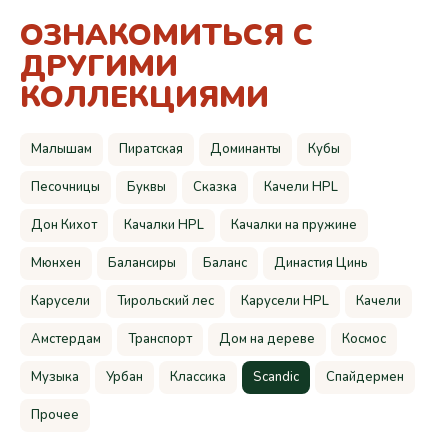
ОЗНАКОМИТЬСЯ С
ДРУГИМИ
КОЛЛЕКЦИЯМИ
Малышам
Пиратская
Доминанты
Кубы
Песочницы
Буквы
Сказка
Качели HPL
Дон Кихот
Качалки HPL
Качалки на пружине
Мюнхен
Балансиры
Баланс
Династия Цинь
Карусели
Тирольский лес
Карусели HPL
Качели
Амстердам
Транспорт
Дом на дереве
Космос
Музыка
Урбан
Классика
Scandic
Спайдермен
Прочее