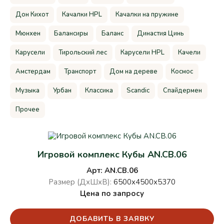
Дон Кихот
Качалки HPL
Качалки на пружине
Мюнхен
Балансиры
Баланс
Династия Цинь
Карусели
Тирольский лес
Карусели HPL
Качели
Амстердам
Транспорт
Дом на дереве
Космос
Музыка
Урбан
Классика
Scandic
Спайдермен
Прочее
Игровой комплекс Кубы AN.CB.06
Арт: AN.CB.06
Размер (ДхШхВ):
6500х4500х5370
Цена по запросу
ДОБАВИТЬ В ЗАЯВКУ