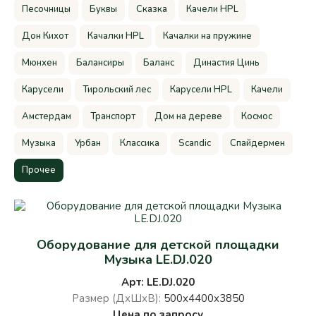
Песочницы
Буквы
Сказка
Качели HPL
Дон Кихот
Качалки HPL
Качалки на пружине
Мюнхен
Балансиры
Баланс
Династия Цинь
Карусели
Тирольский лес
Карусели HPL
Качели
Амстердам
Транспорт
Дом на дереве
Космос
Музыка
Урбан
Классика
Scandic
Спайдермен
Прочее
Оборудование для детской площадки
Музыка LE.DJ.020
Арт: LE.DJ.020
Размер (ДхШхВ):
500х4400х3850
Цена по запросу