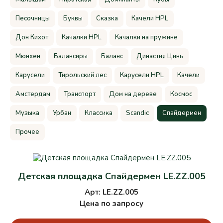
Песочницы
Буквы
Сказка
Качели HPL
Дон Кихот
Качалки HPL
Качалки на пружине
Мюнхен
Балансиры
Баланс
Династия Цинь
Карусели
Тирольский лес
Карусели HPL
Качели
Амстердам
Транспорт
Дом на дереве
Космос
Музыка
Урбан
Классика
Scandic
Спайдермен
Прочее
Детская площадка Спайдермен LE.ZZ.005
Арт: LE.ZZ.005
Цена по запросу