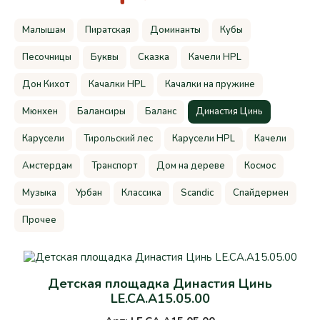
Малышам
Пиратская
Доминанты
Кубы
Песочницы
Буквы
Сказка
Качели HPL
Дон Кихот
Качалки HPL
Качалки на пружине
Мюнхен
Балансиры
Баланс
Династия Цинь
Карусели
Тирольский лес
Карусели HPL
Качели
Амстердам
Транспорт
Дом на дереве
Космос
Музыка
Урбан
Классика
Scandic
Спайдермен
Прочее
Детская площадка Династия Цинь
LE.CA.A15.05.00