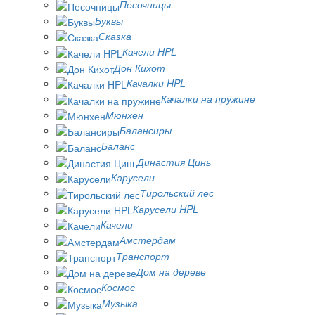
Песочницы
Буквы
Сказка
Качели HPL
Дон Кихот
Качалки HPL
Качалки на пружине
Мюнхен
Балансиры
Баланс
Династия Цинь
Карусели
Тирольский лес
Карусели HPL
Качели
Амстердам
Транспорт
Дом на дереве
Космос
Музыка