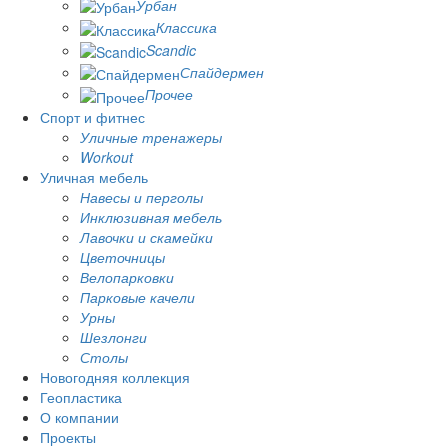
Урбан
Классика
Scandic
Спайдермен
Прочее
Спорт и фитнес
Уличные тренажеры
Workout
Уличная мебель
Навесы и перголы
Инклюзивная мебель
Лавочки и скамейки
Цветочницы
Велопарковки
Парковые качели
Урны
Шезлонги
Столы
Новогодняя коллекция
Геопластика
О компании
Проекты