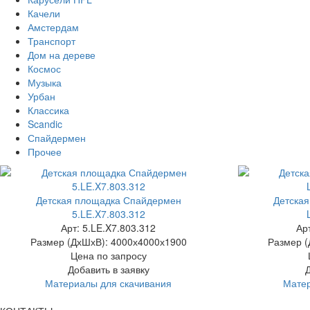
Качели
Амстердам
Транспорт
Дом на дереве
Космос
Музыка
Урбан
Классика
Scandic
Спайдермен
Прочее
Детская площадка Спайдермен
Детска
5.LE.X7.803.312
Арт: 5.LE.X7.803.312
Ар
Размер (ДхШхВ):
4000х4000х1900
Размер (
Цена по запросу
Добавить в заявку
Материалы для скачивания
Матер