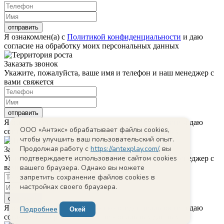
Я ознакомлен(а) с
Политикой конфиденциальности
и даю
согласие на обработку моих персональных данных
Заказать звонок
Укажите, пожалуйста, ваше имя и телефон и наш менеджер с
вами свяжется
Я ознакомлен(а) с
Политикой конфиденциальности
и даю
ООО «Антэкс» обрабатывает файлы cookies,
согласие на обработку моих персональных данных
чтобы улучшить ваш пользовательский опыт.
Продолжая работу с
https://antexplay.com/
, вы
Запросить КП
подтверждаете использование сайтом cookies
Укажите, пожалуйста, ваше имя и телефон и наш менеджер с
вами свяжется
вашего браузера. Однако вы можете
запретить сохранение файлов cookies в
настройках своего браузера.
Я ознакомлен(а) с
Политикой конфиденциальности
и даю
Подробнее
Окей
согласие на обработку моих персональных данных