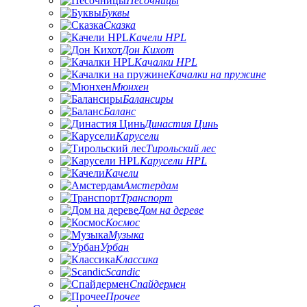
Песочницы
Буквы
Сказка
Качели HPL
Дон Кихот
Качалки HPL
Качалки на пружине
Мюнхен
Балансиры
Баланс
Династия Цинь
Карусели
Тирольский лес
Карусели HPL
Качели
Амстердам
Транспорт
Дом на дереве
Космос
Музыка
Урбан
Классика
Scandic
Спайдермен
Прочее