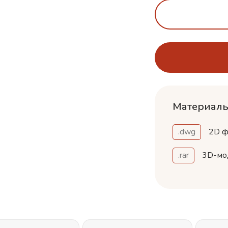
Материалы
.dwg
2D ф
.rar
3D-мо