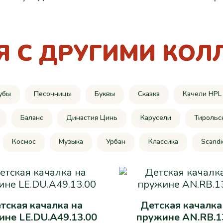
Я С ДРУГИМИ КОЛ
убы
Песочницы
Буквы
Сказка
Качели HPL
Баланс
Династия Цинь
Карусели
Тирольс
Космос
Музыка
Урбан
Классика
Scandi
тская качалка на
Детская качалка
не LE.DU.A49.13.00
пружине AN.RB.1