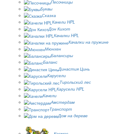
Песочницы
Буквы
Сказка
Качели HPL
Дон Кихот
Качалки HPL
Качалки на пружине
Мюнхен
Балансиры
Баланс
Династия Цинь
Карусели
Тирольский лес
Карусели HPL
Качели
Амстердам
Транспорт
Дом на дереве
Космос