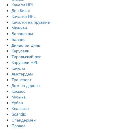
Качели HPL
Дон Кихот
Качалки HPL
Качалки на пружине
Мюнхен
Балансиры
Баланс
Династия Цинь
Карусели
Тирольский лес
Карусели HPL
Качели
Амстердам
Транспорт
Дом на дереве
Космос
Музыка
Урбан
Классика
Scandic
Спайдермен
Прочее