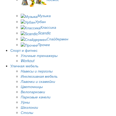
Музыка
Урбан
Классика
Scandic
Спайдермен
Прочее
Спорт и фитнес
Уличные тренажеры
Workout
Уличная мебель
Навесы и перголы
Инклюзивная мебель
Лавочки и скамейки
Цветочницы
Велопарковки
Парковые качели
Урны
Шезлонги
Столы