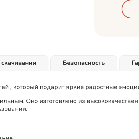
 скачивания
Безопасность
Га
етей , который подарит яркие радостные эмоц
тильным. Оно изготовлено из высококачестве
ьзовании.
ание.